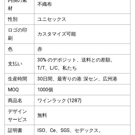
内側の素
不織布
材
性別
ユニセックス
ロゴの印
カスタマイズ可能
刷
色
赤
30% のデポジット、送料との差額。
支払い
T/T、L/C、私たち
生産時間
30日間、最寄りの港: 深セン、広州港
MOQ
1000個
商品名
ワインラック (1287)
デザイン
無料
サービス
証明書
ISO、Ce、SGS、セデックス。