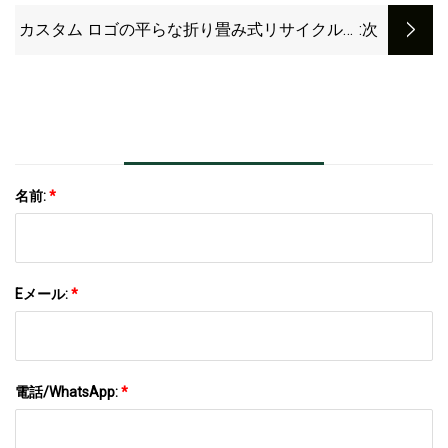
ング パーティー フェスティバル ギフト包装 リ
カスタム ロゴの平らな折り畳み式リサイクル可
:次
ボン付き
能な段ボール クラフト紙のボール紙箱
名前:
*
Eメール:
*
電話/WhatsApp:
*