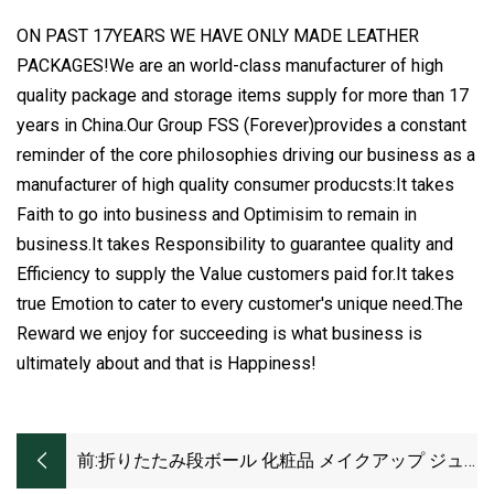
ON PAST 17YEARS WE HAVE ONLY MADE LEATHER
PACKAGES!We are an world-class manufacturer of high
quality package and storage items supply for more than 17
years in China.Our Group FSS (Forever)provides a constant
reminder of the core philosophies driving our business as a
manufacturer of high quality consumer producsts:It takes
Faith to go into business and Optimisim to remain in
business.It takes Responsibility to guarantee quality and
Efficiency to supply the Value customers paid for.It takes
true Emotion to cater to every customer's unique need.The
Reward we enjoy for succeeding is what business is
ultimately about and that is Happiness!
前:
折りたたみ段ボール 化粧品 メイクアップ ジュ
エリー 服 磁気紙 ギフト梱包箱 腕時計 ウェディ