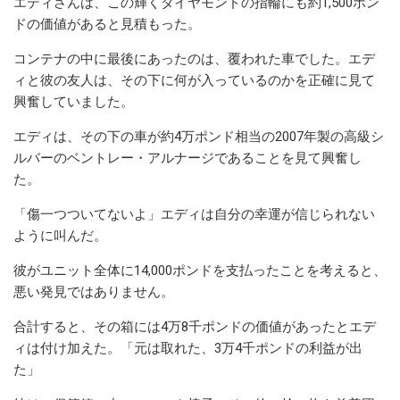
エディさんは、この輝くダイヤモンドの指輪にも約1,500ポン
ドの価値があると見積もった。
コンテナの中に最後にあったのは、覆われた車でした。エデ
ィと彼の友人は、その下に何が入っているのかを正確に見て
興奮していました。
エディは、その下の車が約4万ポンド相当の2007年製の高級シ
ルバーのベントレー・アルナージであることを見て興奮し
た。
「傷一つついてないよ」エディは自分の幸運が信じられない
ように叫んだ。
彼がユニット全体に14,000ポンドを支払ったことを考えると、
悪い発見ではありません。
合計すると、その箱には4万8千ポンドの価値があったとエデ
ィは付け加えた。「元は取れた、3万4千ポンドの利益が出
た」